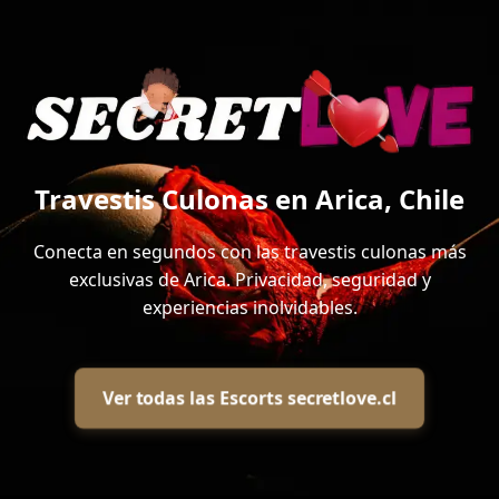
Travestis Culonas en Arica, Chile
Conecta en segundos con las travestis culonas más
exclusivas de Arica. Privacidad, seguridad y
experiencias inolvidables.
Ver todas las Escorts secretlove.cl