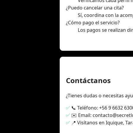
Verificamos cada perfil
¿Puedo cancelar una cita?
Sí, coordina con la aco
¿Cómo pago el servicio?
Los pagos se realizan di
Contáctanos
¿Tienes dudas o necesitas ay
📞 Teléfono: +56 9 6632 630
✉️ Email: contacto@secretl
📍 Visítanos en Iquique, Ta