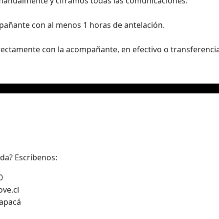
 manualmente y ciframos todas las comunicaciones.
mpañante con al menos 1 horas de antelación.
rectamente con la acompañante, en efectivo o transferencia
uda? Escríbenos:
0
ove.cl
rapacá